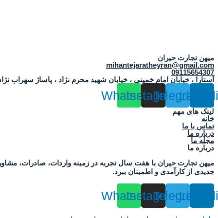
میهن تجارت حیران
mihantejaratheyran@gmail.com
09115654307
آستارا ، خیابان امام خمینی ، خیابان شهید محرم نژاد ، پاساژ سهراب نژاد
Whatsapp
Instagram
Telegram
Linked
لینک های مهم
خانه
تماس با ما
درباره ما
مجله ما
درباره ما
میهن تجارت حیران با هفت سال تجربه در زمینه واردات، صادرات، مشاور
جدیدی از کارآمدی و اطمینان ببرد.
Whatsapp
Instagram
Telegram
Linked