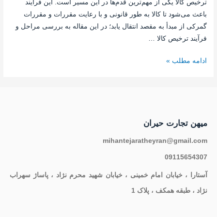
ترخیص کالا یکی از مهم‌ترین قدم‌ها در این مسیر است. این فرآیند
باعث می‌شود تا کالا به طور قانونی و با رعایت مقررات و مقررات
گمرکی از مبدأ به مقصد انتقال یابد؛ در این مقاله به بررسی مراحل و
فرآیند ترخیص کالا …
ادامه مطلب »
میهن تجارت حیران
mihantejaratheyran@gmail.com
09115654307
آستارا ، خیابان امام خمینی ، خیابان شهید محرم نژاد ، پاساژ سهراب
نژاد ، طبقه همکف ، پلاک 1